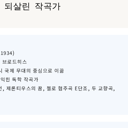
 되살린 작곡가
1934)
로어 브로드히스
 다시 국제 무대의 중심으로 이끎
 익힌 독학 작곡가
번, 제론티우스의 꿈, 첼로 협주곡 E단조, 두 교향곡,