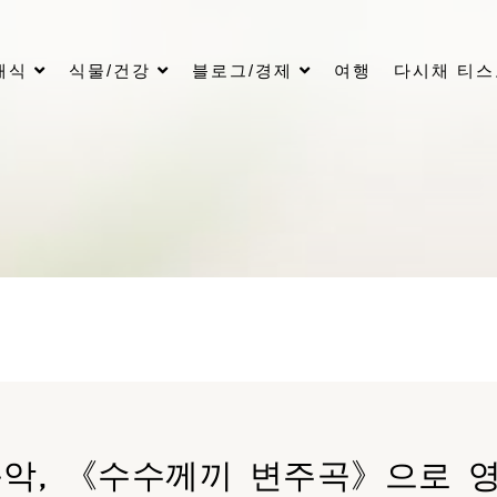
래식
식물/건강
블로그/경제
여행
다시채 티
악, 《수수께끼 변주곡》으로 