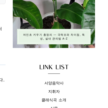
서
여인초 키우기 총정리 — 극락조와 차이점, 독
성, 실내 관리법 A-Z
LINK LIST
다.
서양음악사
지휘자
클래식곡 소개