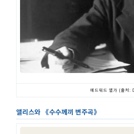
에드워드 엘가 (출처: Da
앨리스와 《수수께끼 변주곡》