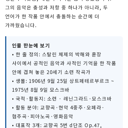
그의 음악은 충성과 저항 중 하나가 아니라, 두
언어가 한 작품 안에서 충돌하는 순간에 더
가까웠습니다.
인물 한눈에 보기
• 한 줄 정의: 스탈린 체제의 박해와 훈장
사이에서 공적인 음악과 사적인 기억을 한 작품
안에 겹쳐 놓은 20세기 소련 작곡가
• 생몰: 1906년 9월 25일 상트페테르부르크 ~
1975년 8월 9일 모스크바
• 국적·활동지: 소련 · 레닌그라드·모스크바
• 활동 분야: 교향곡·현악 4중주·오페라·
협주곡·피아노곡·영화음악
• 대표작 3개: 교향곡 5번 d단조 Op.47,