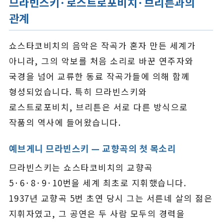
므라빈스키·로스트로포비치·브리튼과의
관계
쇼스타코비치의 음악은 작곡가 혼자 만든 세계가
아니라, 그의 악보를 처음 소리로 바꾼 연주자와
국경을 넘어 교류한 동료 작곡가들에 의해 함께
형성되었습니다. 특히 므라빈스키와
로스트로포비치, 브리튼은 서로 다른 방식으로
작품의 역사에 들어왔습니다.
예브게니 므라빈스키 — 교향곡의 첫 목소리
므라빈스키는 쇼스타코비치의 교향곡
5·6·8·9·10번을 세계 최초로 지휘했습니다.
1937년 교향곡 5번 초연 당시 그는 서른네 살의 젊은
지휘자였고, 그 공연은 두 사람 모두의 경력을