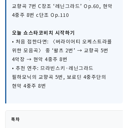
교향곡 7번 C장조 ‘레닌그라드’ Op.60, 현악
4중주 8번 c단조 Op.110
오늘 쇼스타코비치 시작하기
• 처음 접한다면: 〈버라이어티 오케스트라를
위한 모음곡〉 중 ‘왈츠 2번’ → 교향곡 5번
4악장 → 현악 4중주 8번
• 추천 연주: 므라빈스키·레닌그라드
필하모닉의 교향곡 5번, 보로딘 4중주단의
현악 4중주 8번
목차