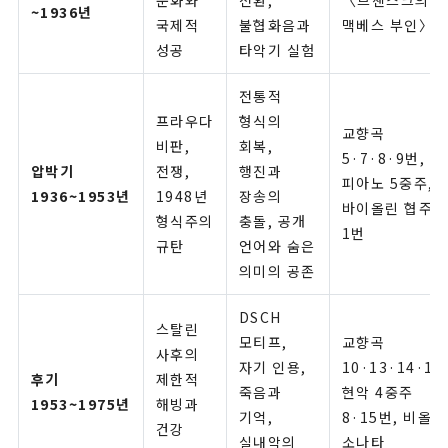
문화와
전환,
〈므첸스크의
~1936년
국제적
불협화음과
맥베스 부인〉
성공
타악기 실험
전통적
프라우다
형식의
교향곡
비판,
회복,
5·7·8·9번,
압박기
전쟁,
행진과
피아노 5중주,
1936~1953년
1948년
장송의
바이올린 협주곡
형식주의
충돌, 공개
1번
규탄
언어와 숨은
의미의 공존
DSCH
스탈린
모티프,
교향곡
사후의
자기 인용,
10·13·14·15
후기
제한적
죽음과
현악 4중주
1953~1975년
해빙과
기억,
8·15번, 비올라
건강
실내악의
소나타