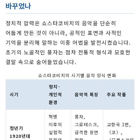
바꾸었나
정치적 압력은 쇼스타코비치의 음악을 단순히
어둡게 만든 것이 아니라, 공적인 표면과 사적인
기억을 분리해 말하는 이중 어법을 발전시켰습니다.
초기의 노골적인 풍자는 점차 전통적 형식과 모호한
결말 속으로 숨어들었습니다.
쇼스타코비치의 시기별 음악 양식 변화
정치·
시기
개인적
음악적 특징
주요 작품
환경
혁명
풍자,
이후의
그로테스크,
교향곡 1번,
청년기
실험적
급격한 장면
〈코〉,
1920년대