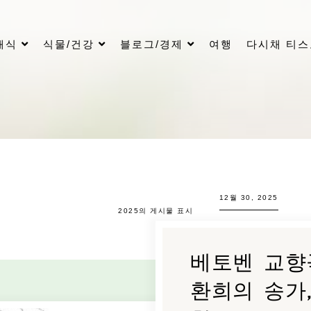
래식
식물/건강
블로그/경제
여행
다시채 티
12월 30, 2025
2025의 게시물 표시
베토벤 교향곡
환희의 송가