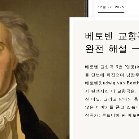
12월 22, 2025
베토벤 교향
완전 해설 
베토벤 교향곡 3번 '영웅(
를 단번에 뒤집으며 낭만주
베토벤(Ludwig van Bee
서 탄생시킨 이 교향곡은,
진 비밀, 그리고 당대의 
많은 이야기를 품고 있습니
작곡가: 루트비히 판 베토벤 