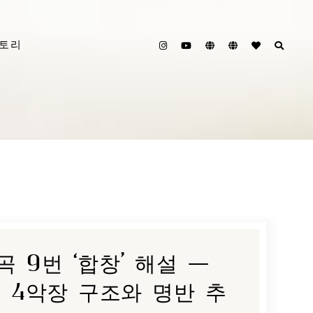
스토리
 9번 ‘합창’ 해설 —
, 4악장 구조와 명반 추