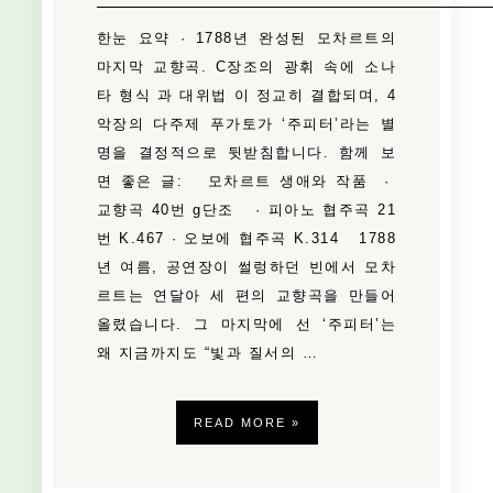
한눈 요약 · 1788년 완성된 모차르트의
마지막 교향곡. C장조의 광휘 속에 소나
타 형식 과 대위법 이 정교히 결합되며, 4
악장의 다주제 푸가토가 ‘주피터’라는 별
명을 결정적으로 뒷받침합니다. 함께 보
면 좋은 글: 모차르트 생애와 작품 ·
교향곡 40번 g단조 · 피아노 협주곡 21
번 K.467 · 오보에 협주곡 K.314 1788
년 여름, 공연장이 썰렁하던 빈에서 모차
르트는 연달아 세 편의 교향곡을 만들어
올렸습니다. 그 마지막에 선 ‘주피터’는
왜 지금까지도 “빛과 질서의 …
READ MORE »