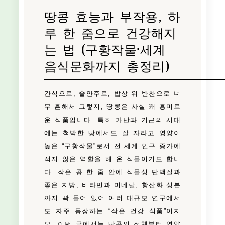
땅콩 효능과 부작용, 하
루 한 줌으로 건강해지
는 법 (구황작물·세계
음식문화까지 총정리)
간식으로, 술안주로, 밥상 위 반찬으로 너
무 흔해서 그렇지, 땅콩은 사실 꽤 흥미로
운 식품입니다. 특히 가난과 기근의 시대
에는 척박한 땅에서도 잘 자라고 영양이
높은 “구황작물”로서 전 세계 인구 증가에
적지 않은 역할을 해 온 식물이기도 합니
다. 작은 콩 한 줌 안에 식물성 단백질과
좋은 지방, 비타민과 미네랄, 항산화 성분
까지 꽉 들어 있어 여러 대규모 연구에서
도 자주 등장하는 “작은 건강 식품”이지
요. 이번 글에서는 땅콩의 정체부터 영양