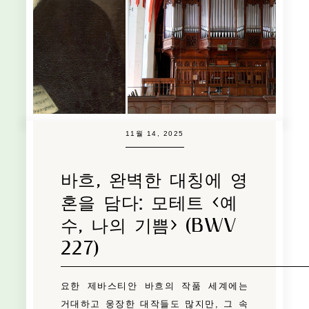
11월 14, 2025
바흐, 완벽한 대칭에 영
혼을 담다: 모테트 <예
수, 나의 기쁨> (BWV
227)
요한 제바스티안 바흐의 작품 세계에는
거대하고 웅장한 대작들도 많지만, 그 속