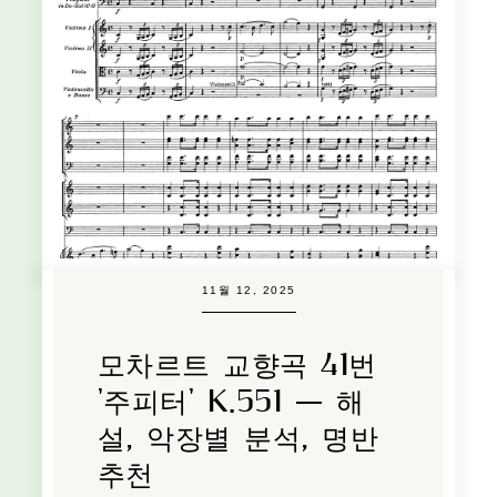
11월 12, 2025
모차르트 교향곡 41번
'주피터' K.551 — 해
설, 악장별 분석, 명반
추천