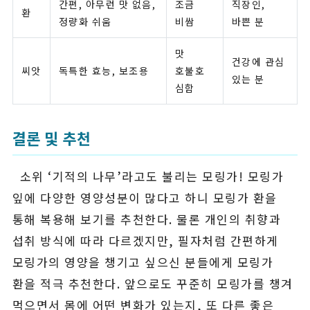
간편, 아무런 맛 없음,
조금
직장인,
환
정량화 쉬움
비쌈
바쁜 분
맛
건강에 관심
씨앗
독특한 효능, 보조용
호불호
있는 분
심함
결론 및 추천
소위 ‘기적의 나무’라고도 불리는 모링가! 모링가
잎에 다양한 영양성분이 많다고 하니 모링가 환을
통해 복용해 보기를 추천한다. 물론 개인의 취향과
섭취 방식에 따라 다르겠지만, 필자처럼 간편하게
모링가의 영양을 챙기고 싶으신 분들에게 모링가
환을 적극 추천한다. 앞으로도 꾸준히 모링가를 챙겨
먹으면서 몸에 어떤 변화가 있는지, 또 다른 좋은