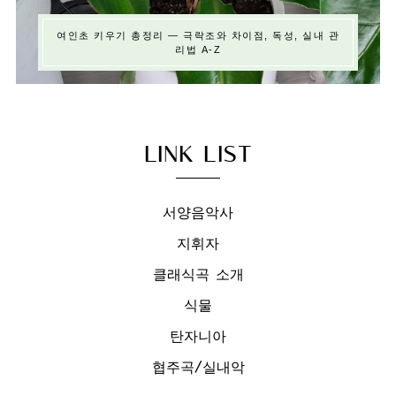
여인초 키우기 총정리 — 극락조와 차이점, 독성, 실내 관
리법 A-Z
LINK LIST
서양음악사
지휘자
클래식곡 소개
식물
탄자니아
협주곡/실내악