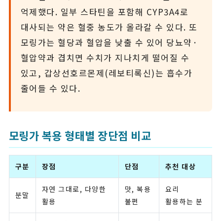
억제했다. 일부 스타틴을 포함해 CYP3A4로
대사되는 약은 혈중 농도가 올라갈 수 있다. 또
모링가는 혈당과 혈압을 낮출 수 있어 당뇨약·
혈압약과 겹치면 수치가 지나치게 떨어질 수
있고, 갑상선호르몬제(레보티록신)는 흡수가
줄어들 수 있다.
모링가 복용 형태별 장단점 비교
구분
장점
단점
추천 대상
자연 그대로, 다양한
맛, 복용
요리
분말
활용
불편
활용하는 분