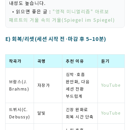
내성도 높습니다.
• 읽으면 좋은 글 :
"영적 미니멀리즘" 아르보
패르트의 거울 속의 거울(Spiegel im Spiegel)
E) 회복/리셋(세션 시작 전·마감 후 5–10분)
작곡가
곡명
추천 이유
듣기
심박·호흡
브람스(J.
완만화, 다음
자장가
YouTube
Brahms)
세션 전환
부드럽게
드뷔시(C.
긴장 완화로
달빛
YouTube
Debussy)
회복 시간 단축