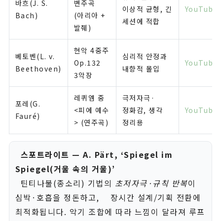
바흐(J. S.
변주곡
이상적 균형, 긴
YouTube
Bach)
(아리아 +
세션에 적합
발췌)
현악 4중주
베토벤(L. v.
심리적 안정과
Op.132
YouTube
Beethoven)
내향적 몰입
3악장
레퀴엠 중
극저자극·
포레(G.
<피에 예수
정화감, 생각
YouTube
Fauré)
> (연주곡)
정리용
스포트라이트 — A. Pärt, ‘Spiegel im
Spiegel(거울 속의 거울)’
틴티나불(종소리) 기법의
초저자극·규칙 반복
이
심박·호흡을 정돈하고, 장시간 설계/기획 전환에
최적화됩니다. 악기 조합에 따라 느낌이 달라져 루프