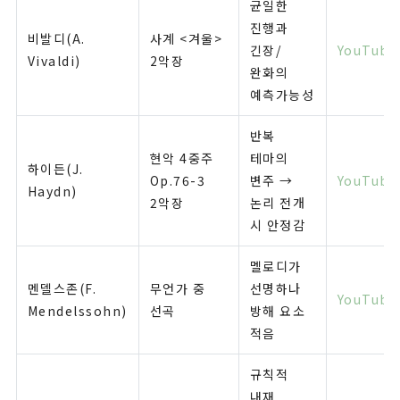
균일한
진행과
비발디(A.
사계 <겨울>
긴장/
YouTube
Vivaldi)
2악장
완화의
예측가능성
반복
현악 4중주
테마의
하이든(J.
Op.76-3
변주 →
YouTube
Haydn)
2악장
논리 전개
시 안정감
멜로디가
멘델스존(F.
무언가 중
선명하나
YouTube
Mendelssohn)
선곡
방해 요소
적음
규칙적
내재