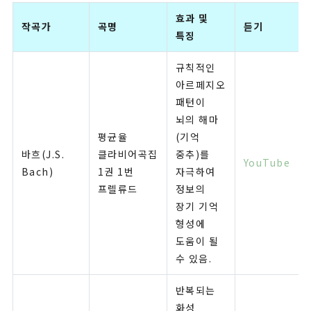
효과 및
작곡가
곡명
듣기
특징
규칙적인
아르페지오
패턴이
뇌의 해마
평균율
(기억
바흐(J.S.
클라비어곡집
중추)를
YouTube
Bach)
1권 1번
자극하여
프렐류드
정보의
장기 기억
형성에
도움이 될
수 있음.
반복되는
화성