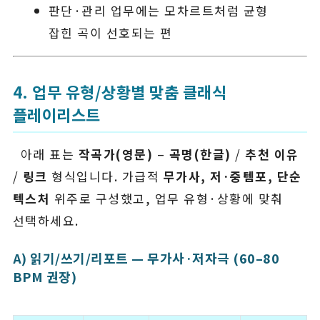
판단·관리 업무에는 모차르트처럼 균형
잡힌 곡이 선호되는 편
4. 업무 유형/상황별 맞춤 클래식
플레이리스트
아래 표는
작곡가(영문)
–
곡명(한글)
/
추천 이유
/
링크
형식입니다. 가급적
무가사, 저·중템포, 단순
텍스처
위주로 구성했고, 업무 유형·상황에 맞춰
선택하세요.
A) 읽기/쓰기/리포트 — 무가사·저자극 (60–80
BPM 권장)