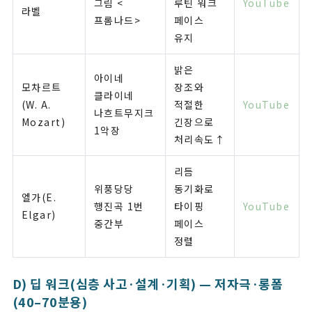
그림 <
루틴 워크
YouTube
라벨
프롬나드>
페이스
유지
밝은
아이네
모차르트
장조와
클라이네
(W. A.
적절한
YouTube
나흐트무지크
Mozart)
긴장으로
1악장
처리속도↑
리듬
위풍당당
동기화로
엘가(E.
행진곡 1번
타이핑
YouTube
Elgar)
중간부
페이스
정렬
D) 딥 워크(심층 사고·설계·기획) — 저자극·롱폼
(40–70분용)