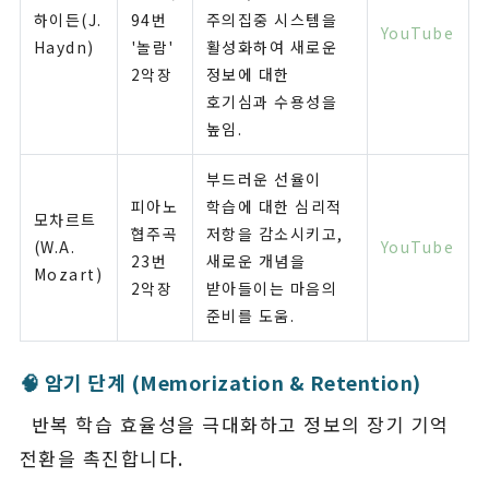
하이든(J.
94번
주의집중 시스템을
YouTube
Haydn)
'놀람'
활성화하여 새로운
2악장
정보에 대한
호기심과 수용성을
높임.
부드러운 선율이
피아노
학습에 대한 심리적
모차르트
협주곡
저항을 감소시키고,
(W.A.
YouTube
23번
새로운 개념을
Mozart)
2악장
받아들이는 마음의
준비를 도움.
🧠 암기 단계 (Memorization & Retention)
반복 학습 효율성을 극대화하고 정보의 장기 기억
전환을 촉진합니다.