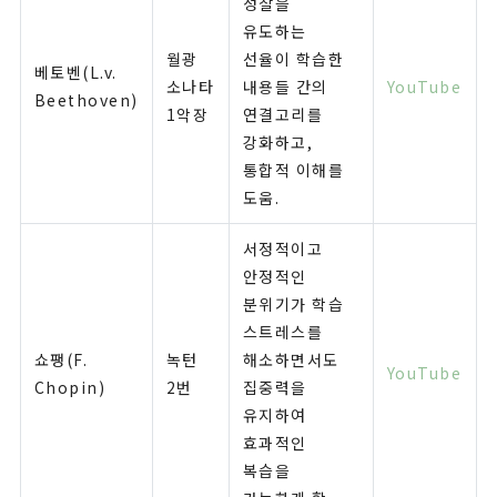
성찰을
유도하는
월광
선율이 학습한
베토벤(L.v.
소나타
내용들 간의
YouTube
Beethoven)
1악장
연결고리를
강화하고,
통합적 이해를
도움.
서정적이고
안정적인
분위기가 학습
스트레스를
쇼팽(F.
녹턴
해소하면서도
YouTube
Chopin)
2번
집중력을
유지하여
효과적인
복습을