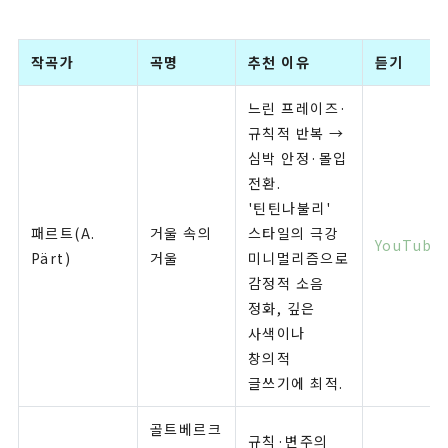
작곡가
곡명
추천 이유
듣기
느린 프레이즈·
규칙적 반복 →
심박 안정·몰입
전환.
'틴틴나불리'
패르트(A.
거울 속의
스타일의 극강
YouTube
Pärt)
거울
미니멀리즘으로
감정적 소음
정화, 깊은
사색이나
창의적
글쓰기에 최적.
골트베르크
규칙·변주의