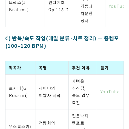
브람스(J.
인터메초
리듬과
YouTube
Brahms)
Op.118-2
차분한
정서
C) 반복/속도 작업(메일 분류·시트 정리) — 중템포
(100–120 BPM)
작곡가
곡명
추천 이유
듣기
가벼운
로시니(G.
세비야의
추진감,
YouTube
Rossini)
이발사 서곡
속도 업무
촉진
걸음박자
전람회의
템포로
무소륵스키/