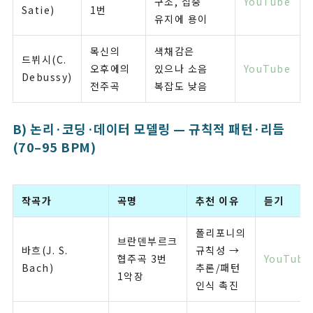
구조, 집중
YouTube
Satie)
1번
유지에 용이
목신의
색채감은
드뷔시(C.
오후에의
있으나 소음
YouTube
Debussy)
전주곡
복잡도 낮음
B) 논리·코딩·데이터 모델링 — 규칙적 패턴·리듬
(70–95 BPM)
작곡가
곡명
추천 이유
듣기
폴리포니의
브란덴부르크
바흐(J. S.
규칙성 →
협주곡 3번
YouTube
Bach)
추론/패턴
1악장
인식 촉진