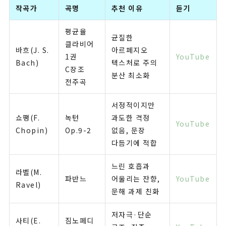
작곡가
곡명
추천 이유
듣기
평균율
균질한
클라비어
바흐(J. S.
아르페지오
1권
YouTube
Bach)
텍스처로 주의
C장조
분산 최소화
전주곡
서정적이지만
쇼팽(F.
녹턴
과도한 격정
YouTube
Chopin)
Op.9-2
없음, 문장
다듬기에 적합
느린 호흡과
라벨(M.
파반느
어울리는 잔향,
YouTube
Ravel)
문해 과제 친화
저자극·단순
사티(E.
짐노페디