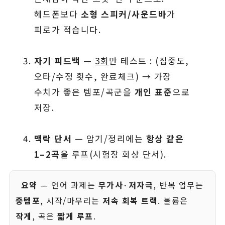
헤드폰보다
소형 스피커/사운드바
가
피로가 적습니다.
자기 피드백
—
3회
만 테스트 : (집중도,
오타/수정 횟수, 완료체크) → 가장
수치가 좋은 템포/곡군을
개인 표준
으로
저장.
맥락 단서
— 암기/정리에는
항상 같은
1–2곡
을 루프(시험장 회상 단서).
요약
— 언어 과제는
무가사·저자극
, 반복 업무는
중템포
, 시작/마무리는
저속 회복 트랙
. 볼륨은
작게
, 곡은
짧게 루프
.