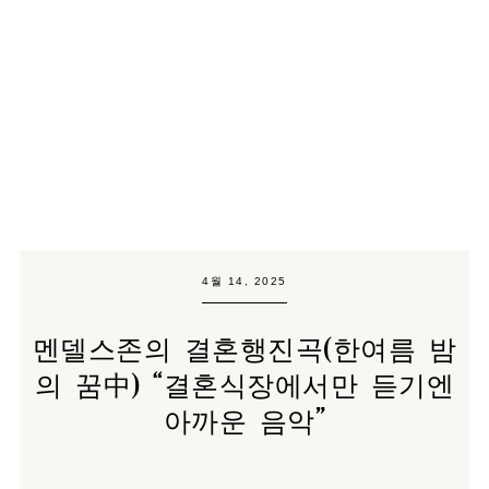
4월 14, 2025
멘델스존의 결혼행진곡(한여름 밤
의 꿈中) “결혼식장에서만 듣기엔
아까운 음악”