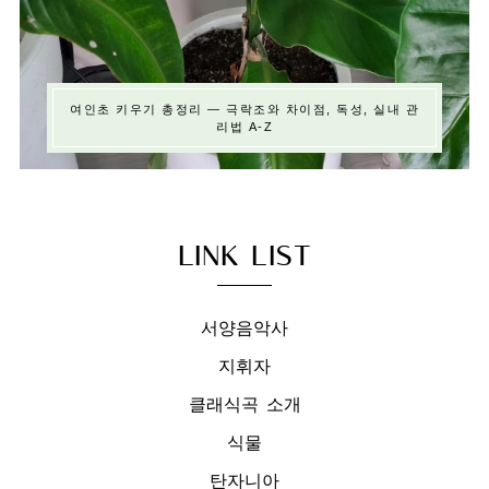
여인초 키우기 총정리 — 극락조와 차이점, 독성, 실내 관
리법 A-Z
LINK LIST
서양음악사
지휘자
클래식곡 소개
식물
탄자니아