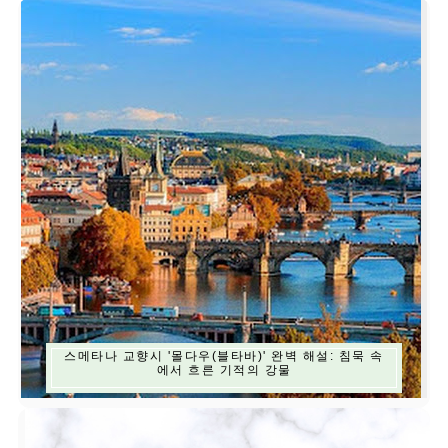
스메타나 교향시 '몰다우(블타바)' 완벽 해설: 침묵 속
에서 흐른 기적의 강물