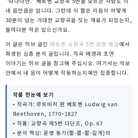
"따다다딴." 베토벤 교향곡 5번을 모르는 사람도 이
네 음만큼은 압니다. 그런데 이 짧은 리듬이 어떻게
30분이 넘는 거대한 교향곡을 짓는 재료가 되었는지,
들여다본 적은 있으신가요.
이 글은 허브 글인
베토벤 교향곡 5번 운명 해설
에서
파생된 심층 분석 글입니다. 작곡 배경과 초연
이야기는 허브 글을 참고해 주십시오. 여기서는 악보
안에서 네 음이 어떻게 작동하는지에만 집중합니다.
작품 한눈에 보기
• 작곡가: 루트비히 판 베토벤 Ludwig van
Beethoven, 1770~1827
• 작품: 교향곡 제5번 다단조, Op. 67
• 분석 핵심: 운명 동기(짧-짧-짧-길게)의