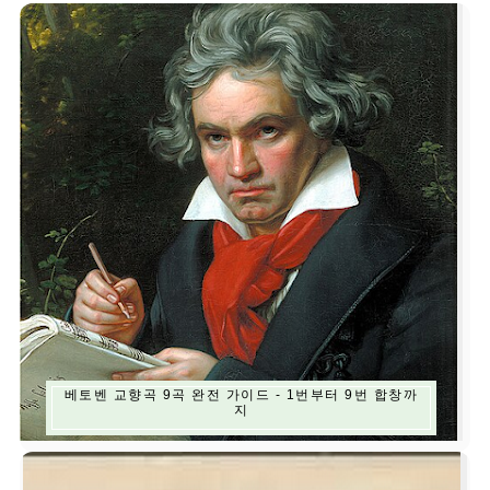
베토벤 교향곡 9곡 완전 가이드 - 1번부터 9번 합창까
지