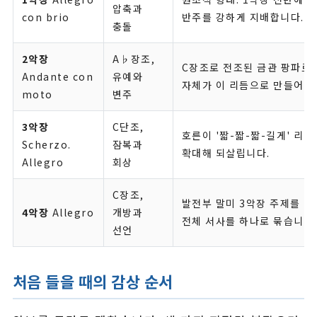
압축과
con brio
반주를 강하게 지배합니다.
충돌
2악장
A♭장조,
C장조로 전조된 금관 팡파르
Andante con
유예와
자체가 이 리듬으로 만들어집
moto
변주
3악장
C단조,
호른이 '짧-짧-짧-길게' 리
Scherzo.
잠복과
확대해 되살립니다.
Allegro
회상
C장조,
발전부 말미 3악장 주제를 
4악장
Allegro
개방과
전체 서사를 하나로 묶습니다
선언
처음 들을 때의 감상 순서