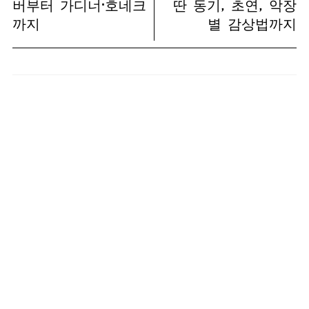
버부터 가디너·호네크
딴 동기, 초연, 악장
까지
별 감상법까지