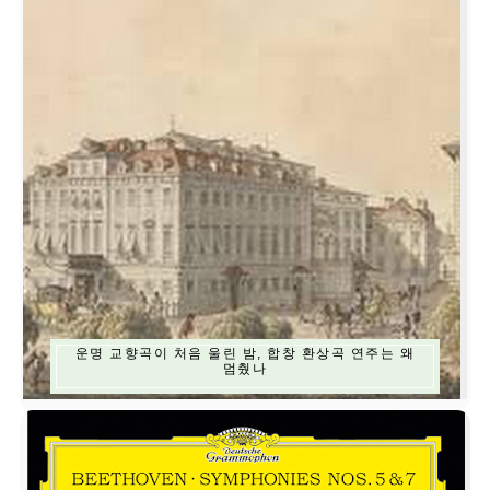
운명 교향곡이 처음 울린 밤, 합창 환상곡 연주는 왜
멈췄나