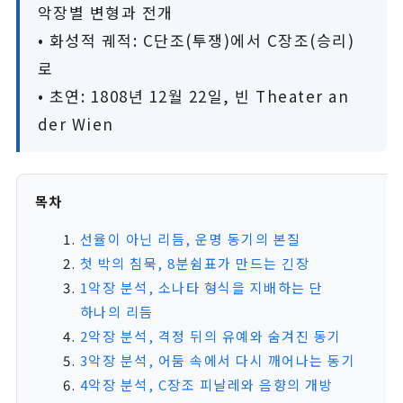
악장별 변형과 전개
• 화성적 궤적: C단조(투쟁)에서 C장조(승리)
로
• 초연: 1808년 12월 22일, 빈 Theater an
der Wien
목차
선율이 아닌 리듬, 운명 동기의 본질
첫 박의 침묵, 8분쉼표가 만드는 긴장
1악장 분석, 소나타 형식을 지배하는 단
하나의 리듬
2악장 분석, 격정 뒤의 유예와 숨겨진 동기
3악장 분석, 어둠 속에서 다시 깨어나는 동기
4악장 분석, C장조 피날레와 음향의 개방