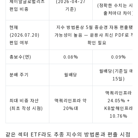
제이알글로벌리츠
(2026-04-27
(정확한 수치는 시점
편입 비중
기준)
출처마다 차이)
현재
지수 방법론상 5월 중순경 자동 편출됐을
(2026.07.20)
가능성이 높음 — 운용사 최신 PDF로 직
편입 여부
확인 필요
총보수(연)
0.08%
0.09%
월배당(기준일 매
분배 주기
월배당
15일)
맥쿼리인프라
최대 비중 자산
맥쿼리인프라 약
24.05% +
(최초 작성 시점)
20%대
KB발해인프라
10.76%
같은 섹터 ETF라도 추종 지수의 방법론과 편출 시점