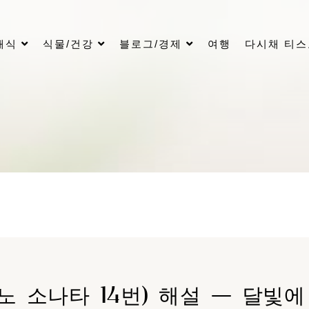
래식
식물/건강
블로그/경제
여행
다시채 티
노 소나타 14번) 해설 — 달빛에