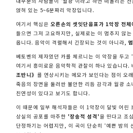
대부분의 사람들이 '월광'이라고 하면 떠올리는 
얹혀 있는 5~6분짜리 악장입니다.
여기서 핵심은
오른손의 셋잇단음표가 1악장 전체
들으면 그저 고요하지만, 실제로는 이 멈추지 않는
옵니다. 음악이 격렬해서 긴장되는 것이 아니라,
멈
베토벤의 제자였던 카를 체르니는 이 악장을 두고 
여기서 흥미로운 음악학적 관찰이 하나 있습니다.
조반니》
를 연상시키는 메모가 보인다는 점이 오래
죽음의 장면을 둘러싼 불안한 리듬 감각과 월광 
친연성이 있다고 보기도 합니다.
이 때문에 일부 해석자들은 이 1악장이 달빛 어린
상실의 공포를 마주한
'장송적 성격'
을 띤다고 조
단정하기는 어렵지만, 이 곡이 단순히 '예쁜 밤의 