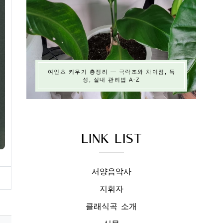
여인초 키우기 총정리 — 극락조와 차이점, 독
성, 실내 관리법 A-Z
LINK LIST
서양음악사
지휘자
클래식곡 소개