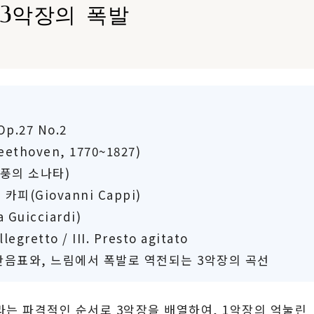
3악장의 폭발
p.27 No.2
thoven, 1770~1827)
환상곡풍의 소나타)
 카피(Giovanni Cappi)
Guicciardi)
legretto / III. Presto agitato
잇단음표와, 느림에서 폭발로 역전되는 3악장의 곡선
이라는 파격적인 순서로 3악장을 배열하여, 1악장의 억눌린