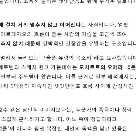
선율입니다. 조용히 울리는 셋잇단음표 위에 무거운 멜로디
에 걸쳐 거의 멈추지 않고 이어진다
는 사실입니다. 얼핏
 아르페지오의 흐름이 듣는 사람의 가슴을 조금씩 조여
추지 않기 때문에
강박적인 긴장감을 유발하는 구조입니다
'멀리서 들려오는 구슬픈 유령의 목소리'라고 묘사했습니다
 베토벤의 스케치 원고 가운데에는
모차르트의 오페라 《
전부터 주목받아 왔습니다. 이를 근거로 일부 해석에서는
소나타 1악장의 지속적인 셋잇단음표 흐름 사이에 간접적인
 호수 같은 낭만적 이미지보다는, 누군가의 죽음이나 청력
심스럽게 분석하기도 합니다. 어느 쪽이 정답이라고
선율'이 아니라 훨씬 복잡한 내면의 독백을 담고 있음은