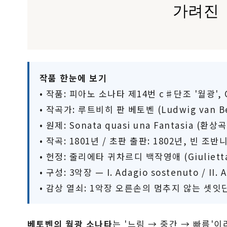
가려진 
작품 한눈에 보기
• 작품: 피아노 소나타 제14번 c♯단조 '월광', O
• 작곡가: 루트비히 판 베토벤 (Ludwig van Bee
• 원제: Sonata quasi una Fantasia (
• 작곡: 1801년 / 초판 출판: 1802년, 빈 조반니
• 헌정: 줄리에타 귀차르디 백작영애 (Giulietta 
• 구성: 3악장 — I. Adagio sostenuto / II. Al
• 감상 열쇠: 1악장 오른손의 멈추지 않는 셋
베토벤의 월광 소나타
는 '느림 → 중간 → 빠름'