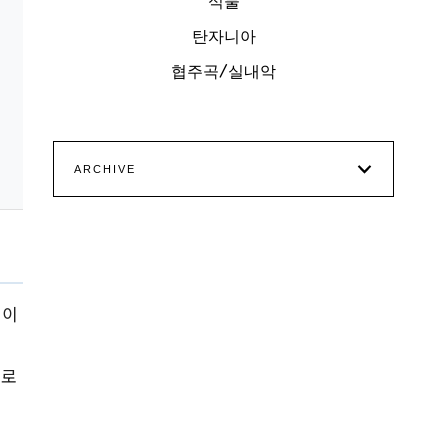
식물
탄자니아
협주곡/실내악
ARCHIVE
 이
바로