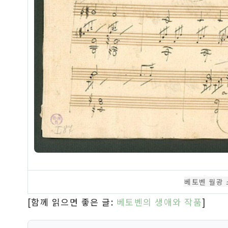
베토벤 월광 소
[함께 읽으면 좋은 글:
베토벤의 생애와 작품
]