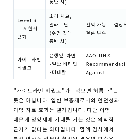
동반 시)
소리 치료,
Level B
멜라토닌
선택 가능 — 결정적
— 제한적
(수면 장애
결론 부족
근거
동반 시)
은행잎·아연
AAO-HNS
가이드라인
·일반 비타민
Recommendation
비권고
·미네랄
Against
"가이드라인 비권고"가 "먹으면 해롭다"는
뜻은 아닙니다. 일반 보충제로서의 안전성과
이명 치료 효과는 별개입니다. 다만 이명
때문에 영양제에 기대를 거는 것은 의학적
근거가 없다는 의미입니다. 혈액 검사에서
특정 영양소 결핍이 확인된 경우의 보충은