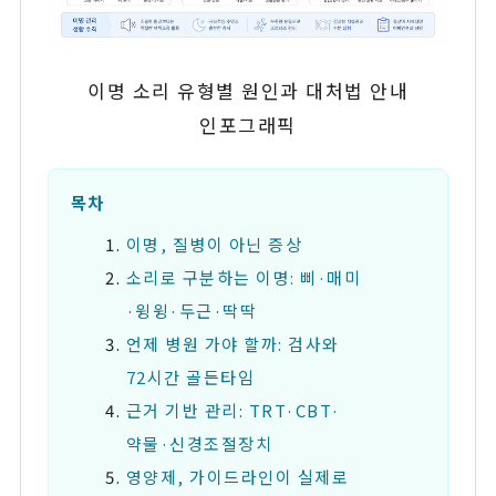
이명 소리 유형별 원인과 대처법 안내
인포그래픽
목차
이명, 질병이 아닌 증상
소리로 구분하는 이명: 삐·매미
·윙윙·두근·딱딱
언제 병원 가야 할까: 검사와
72시간 골든타임
근거 기반 관리: TRT·CBT·
약물·신경조절장치
영양제, 가이드라인이 실제로