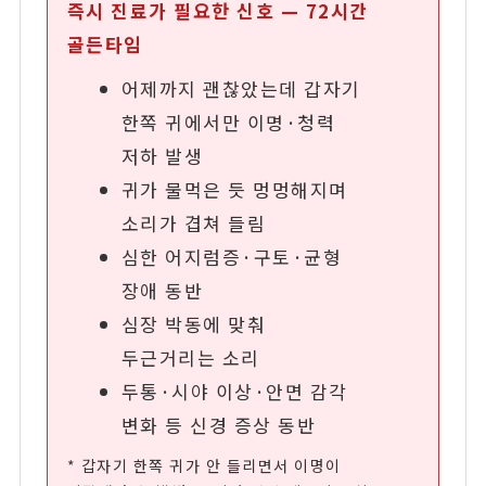
즉시 진료가 필요한 신호 — 72시간
골든타임
어제까지 괜찮았는데 갑자기
한쪽 귀에서만 이명·청력
저하 발생
귀가 물먹은 듯 멍멍해지며
소리가 겹쳐 들림
심한 어지럼증·구토·균형
장애 동반
심장 박동에 맞춰
두근거리는 소리
두통·시야 이상·안면 감각
변화 등 신경 증상 동반
* 갑자기 한쪽 귀가 안 들리면서 이명이