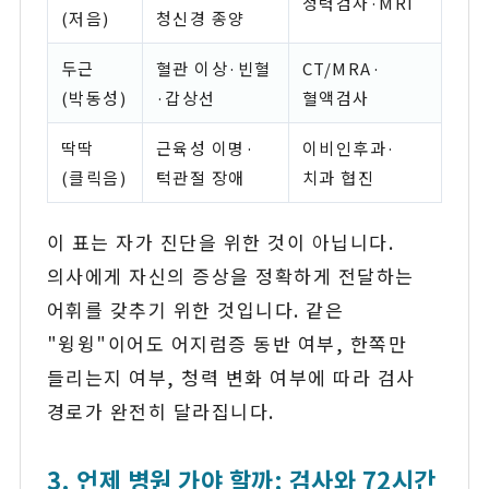
청력검사·MRI
(저음)
청신경 종양
두근
혈관 이상·빈혈
CT/MRA·
(박동성)
·갑상선
혈액검사
딱딱
근육성 이명·
이비인후과·
(클릭음)
턱관절 장애
치과 협진
이 표는 자가 진단을 위한 것이 아닙니다.
의사에게 자신의 증상을 정확하게 전달하는
어휘를 갖추기 위한 것입니다. 같은
"윙윙"이어도 어지럼증 동반 여부, 한쪽만
들리는지 여부, 청력 변화 여부에 따라 검사
경로가 완전히 달라집니다.
3. 언제 병원 가야 할까: 검사와 72시간