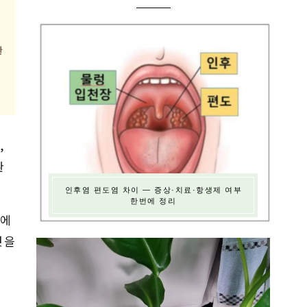
환
,
환
인후염 편도염 차이 — 증상·치료·항생제 여부
한번에 정리
"
에
것을