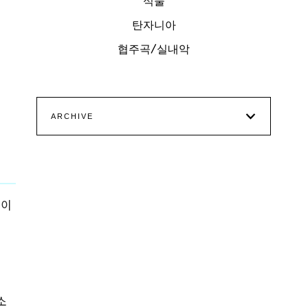
식물
탄자니아
협주곡/실내악
ARCHIVE
간이
소