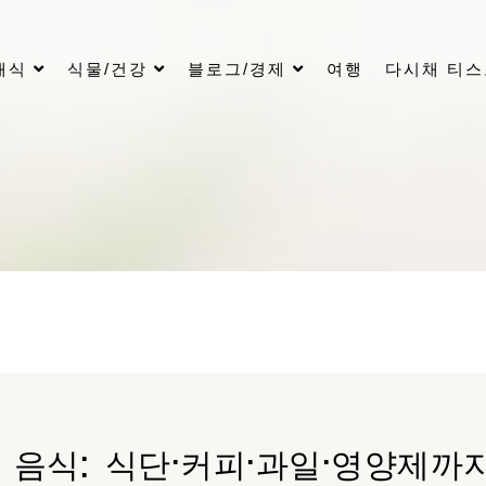
래식
식물/건강
블로그/경제
여행
다시채 티
 음식: 식단·커피·과일·영양제까