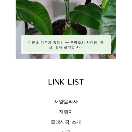
여인초 키우기 총정리 — 극락조와 차이점, 독
성, 실내 관리법 A-Z
LINK LIST
서양음악사
지휘자
클래식곡 소개