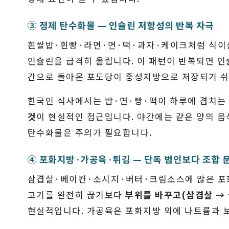
③ 정제 탄수화물 — 인슐린 저항성의 반복 자극
흰쌀밥·흰빵·라면·면·떡·과자·케이크처럼 식이
인슐린을 급격히 올립니다. 이 패턴이 반복되면 인
간으로 돌아온 포도당이 중성지방으로 저장되기 
한국인 식사에서는 밥·면·빵·떡이 하루에 겹치는
것
이 현실적인 접근입니다. 야간에는 같은 양의 음
탄수화물은 주의가 필요합니다.
④ 포화지방·가공육·튀김 — 단독 범인보다 조합 
삼겹살·베이컨·소시지·버터·크림소스에 많은 포화
고기를 완전히 끊기보다
부위를 바꾸고(삼겹살 → 
현실적입니다. 가공육은 포화지방 외에 나트륨과 