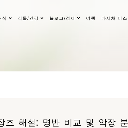
래식
식물/건강
블로그/경제
여행
다시채 티
장조 해설: 명반 비교 및 악장 