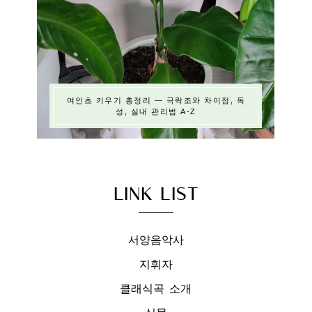
여인초 키우기 총정리 — 극락조와 차이점, 독
성, 실내 관리법 A-Z
LINK LIST
서양음악사
지휘자
클래식곡 소개