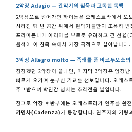
2악장 Adagio — 관악기의 침묵과 고독한 독백
2악장으로 넘어가면 하이든은 오케스트라에서 오보
사라진 텅 빈 공간 위에서 현악기들만이 조용히 받
프리마돈나가 아리아를 부르듯 유려하고 긴 선율(Ca
음색이 이 침묵 속에서 가장 극적으로 살아납니다.
3악장 Allegro molto — 족쇄를 푼 비르투오소의
침잠했던 2악장이 끝나면, 마지막 3악장은 엄청난
빠르게 오가며 눈부신 기교를 선보입니다. 오케스
주고받으며 박진감 넘치는 추격전을 벌입니다.
참고로 악장 후반부에는 오케스트라가 연주를 완전
카덴차(Cadenza)
가 등장합니다. 연주자의 기량