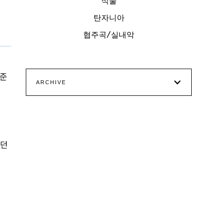
식물
탄자니아
협주곡/실내악
표준
ARCHIVE
은
있던