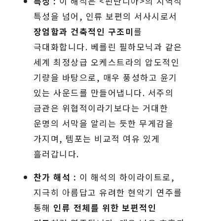
특징 :
이 해석은 <핀란디아>의 지역적
특성을 넘어, 인류 보편의 서사시로서
장엄함과 건축적인 구조미
를
극대화합니다. 베를린 필하모닉과 같은
세계 최정상급 오케스트라의 압도적인
기량을 바탕으로, 매우 풍성하고 윤기
있는 사운드를 만들어냅니다. 서주의
금관은 위협적이라기보다는 거대한
운명의 서막을 알리는 듯한 무게감을
가지며, 템포는 비교적 여유 있게
흘러갑니다.
찬가 해석 :
이 해석의 하이라이트로,
지극히 아름답고 유려한 현악기 연주를
통해
인류 전체를 위한 보편적인