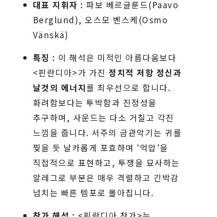
대표 지휘자 :
파보 베르글룬드(Paavo
Berglund), 오스모 벤스케(Osmo
Vänskä)
특징 :
이 해석은 미적인 아름다움보다
<핀란디아>가 가진
정치적 저항 정신과
날것의 에너지
를 최우선으로 합니다.
화려함보다는 투박함과 진정성을
추구하며, 사운드는 다소 거칠고 각진
느낌을 줍니다. 서주의 금관악기는 귀를
찢을 듯 날카롭게 포효하며 '억압'을
직접적으로 표현하고, 투쟁을 묘사하는
알레그로 부분은 매우 격렬하고 긴박감
넘치는 빠른 템포로 몰아칩니다.
찬가 해석 :
<핀란디아 찬가>는