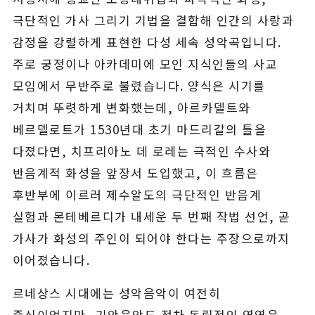
극단적인 가사 그리기 기법을 결합해 인간의 사랑과
감정을 강렬하게 표현한 다성 세속 성악곡입니다.
주로 궁정이나 아카데미에 모인 지식인들의 사교
모임에서 무반주로 불렸습니다. 양식은 시기를
거치며 뚜렷하게 변화했는데, 아르카델트와
베르델로트가 1530년대 초기 마드리갈의 틀을
다졌다면, 치프리아노 데 로레는 극적인 수사와
반음계적 화성을 앞장서 도입했고, 이 흐름은
후반부에 이르러 제수알도의 극단적인 반음계
실험과 몬테베르디가 내세운 두 번째 작법 선언, 곧
가사가 화성의 주인이 되어야 한다는 주장으로까지
이어졌습니다.
르네상스 시대에는 성악음악이 여전히
중심이었지만, 기악음악도 점차 독립적인 영역을