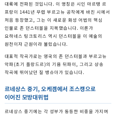
대륙에 전파된 것입니다. 이 명칭은 시인 마르탱 르
프랑이 1441년 무렵 부르고뉴 공작에게 바친 시에서
처음 등장했고, 그는 이 새로운 화성 어법의 핵심
인물로 존 던스터블을 지목했습니다. 이론가
요하네스 팅크토리스 역시 던스터블을 이 예술의
원천이자 근원이라 불렀습니다.
대표적 작곡가로는 영국의 존 던스터블과 부르고뉴
악파(초기 플랑드르)의 기욤 뒤파이, 그리고 샹송
작곡에 뛰어났던 질 뱅슈아가 있습니다.
르네상스 중기, 오케겜에서 조스캥으로
이어진 모방대위법
르네상스 중기에는 각 성부가 동등한 비중을 가지며