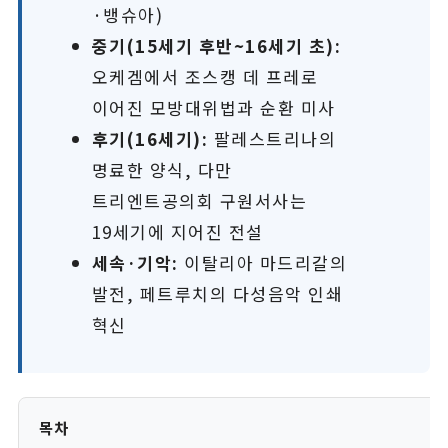
·뱅슈아)
중기(15세기 후반~16세기 초):
오케겜에서 조스캥 데 프레로
이어진 모방대위법과 순환 미사
후기(16세기):
팔레스트리나의
명료한 양식, 다만
트리엔트공의회 구원서사는
19세기에 지어진 전설
세속·기악:
이탈리아 마드리갈의
발전, 페트루치의 다성음악 인쇄
혁신
목차