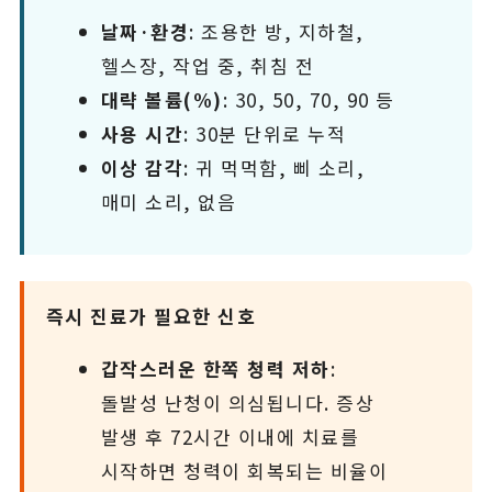
날짜·환경
: 조용한 방, 지하철,
헬스장, 작업 중, 취침 전
대략 볼륨(%)
: 30, 50, 70, 90 등
사용 시간
: 30분 단위로 누적
이상 감각
: 귀 먹먹함, 삐 소리,
매미 소리, 없음
즉시 진료가 필요한 신호
갑작스러운 한쪽 청력 저하
:
돌발성 난청이 의심됩니다. 증상
발생 후 72시간 이내에 치료를
시작하면 청력이 회복되는 비율이