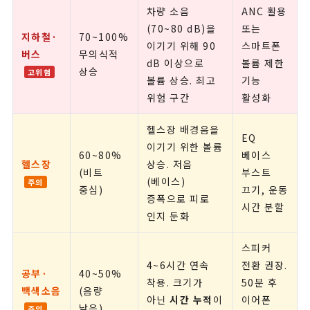
차량 소음
ANC 활용
(70~80 dB)을
또는
지하철·
70~100%
이기기 위해 90
스마트폰
버스
무의식적
dB 이상으로
볼륨 제한
상승
고위험
볼륨 상승. 최고
기능
위험 구간
활성화
헬스장 배경음을
EQ
이기기 위한 볼륨
60~80%
베이스
헬스장
상승. 저음
(비트
부스트
(베이스)
주의
중심)
끄기, 운동
증폭으로 피로
시간 분할
인지 둔화
스피커
4~6시간 연속
전환 권장.
공부·
40~50%
착용. 크기가
50분 후
백색소음
(음량
아닌
시간 누적
이
이어폰
낮음)
주의