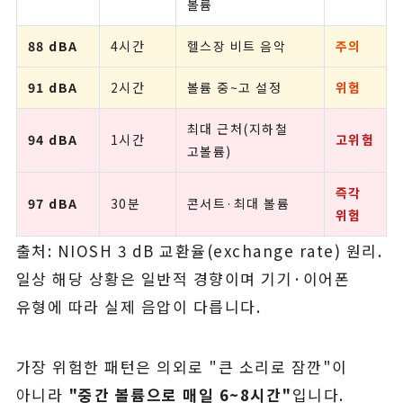
볼륨
88 dBA
4시간
헬스장 비트 음악
주의
91 dBA
2시간
볼륨 중~고 설정
위험
최대 근처(지하철
94 dBA
1시간
고위험
고볼륨)
즉각
97 dBA
30분
콘서트·최대 볼륨
위험
출처: NIOSH 3 dB 교환율(exchange rate) 원리.
일상 해당 상황은 일반적 경향이며 기기·이어폰
유형에 따라 실제 음압이 다릅니다.
가장 위험한 패턴은 의외로 "큰 소리로 잠깐"이
아니라
"중간 볼륨으로 매일 6~8시간"
입니다.