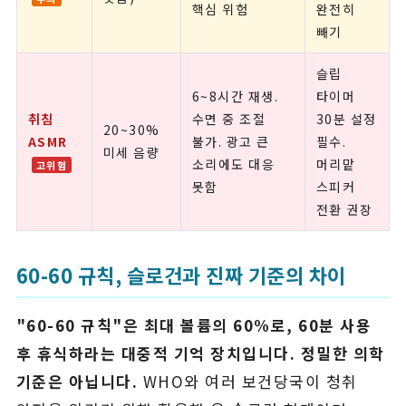
핵심 위험
완전히
빼기
슬립
6~8시간 재생.
타이머
취침
수면 중 조절
30분 설정
20~30%
ASMR
불가. 광고 큰
필수.
미세 음량
소리에도 대응
머리맡
고위험
못함
스피커
전환 권장
60-60 규칙, 슬로건과 진짜 기준의 차이
"60-60 규칙"은 최대 볼륨의 60%로, 60분 사용
후 휴식하라는 대중적 기억 장치입니다. 정밀한 의학
기준은 아닙니다.
WHO와 여러 보건당국이 청취