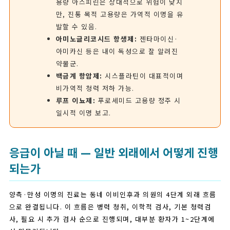
용량 아스피린은 상대적으로 위험이 낮지
만, 진통 목적 고용량은 가역적 이명을 유
발할 수 있음.
아미노글리코시드 항생제:
젠타마이신·
아미카신 등은 내이 독성으로 잘 알려진
약물군.
백금계 항암제:
시스플라틴이 대표적이며
비가역적 청력 저하 가능.
루프 이뇨제:
푸로세미드 고용량 정주 시
일시적 이명 보고.
응급이 아닐 때 — 일반 외래에서 어떻게 진행
되는가
양측·만성 이명의 진료는 동네 이비인후과 의원의 4단계 외래 흐름
으로 완결됩니다. 이 흐름은 병력 청취, 이학적 검사, 기본 청력검
사, 필요 시 추가 검사 순으로 진행되며, 대부분 환자가 1~2단계에