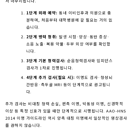
서 마무리됩니다.
1단계 외래 예약:
동네 이비인후과 의원으로 충
분하며, 처음부터 대학병원에 갈 필요는 거의 없
습니다.
2단계 병력 청취:
발생 시점·양상·동반 증상·
소음 노출·복용 약물·두부 외상 여부를 확인합
니다.
3단계 기본 청력검사:
순음청력검사와 임피던스
검사가 1차로 진행됩니다.
4단계 추가 검사(필요 시):
이명도 검사·청성뇌
간반응·측두골 MRI 등이 단계적으로 권고됩니
다.
추가 검사는 비대칭 청력 손실, 편측 이명, 박동성 이명, 신경학적
이상 등 특정 신호가 있을 때만 단계적으로 시행됩니다. AAO-HNS
2014 이명 가이드라인 역시 양측 대칭 이명에서 일상적인 영상검사
를 권하지 않습니다.