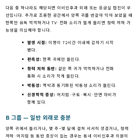
다음 중 하나라도 해당되면 이비인후과 외래 또는 응급실 협진이 우
선입니다. 추가로 조용한 공간에서 양쪽 귀를 번갈아 막아 보았을 때
한쪽만 유독 먹먹하거나 TV·전화 소리가 멀게 들리면 청력 저하 가
능성을 의심해야 합니다.
발생 시점:
이명이 72시간 이내에 갑자기 시작
됐다.
편측성:
한쪽 귀에만 들린다.
청력 저하 동반:
같은 쪽 귀가 먹먹하거나 전화
통화 시 소리가 작게 들린다.
박동성:
맥박과 동기화된 박동성 소리가 들린다.
신경학적 증상:
어지럼·구토·복시·안면 마비가
함께 있다.
B 그룹 — 일반 외래로 충분
양쪽 귀에서 들리거나, 몇 주~몇 달에 걸쳐 서서히 생겼거나, 청력
저하·어지럼 등 동반 증상이 없는 경우는 동네 이비인후과 의원의