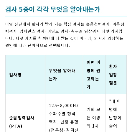
검사 5종이 각각 무엇을 알아내는가
이명 진단에서 환자가 받게 되는 핵심 검사는 순음청력검사·어음청
력검사·임피던스 검사·이명도 검사·측두골 영상검사 다섯 가지입
니다. 다섯 가지를 한꺼번에 다 받는 것이 아니라, 의사가 의심하는
원인에 따라 단계적으로 선택됩니다.
어떤 이
환자
무엇을 알아내
명에 권
검사명
입장
는가
고되는
질문
가
"내 이
125~8,000Hz
거의 모
명에
주파수별 청력
순음청력검사
든 이명
난청이
역치, 난청 유형
(PTA)
의 1차
숨어
(전음성·감각신