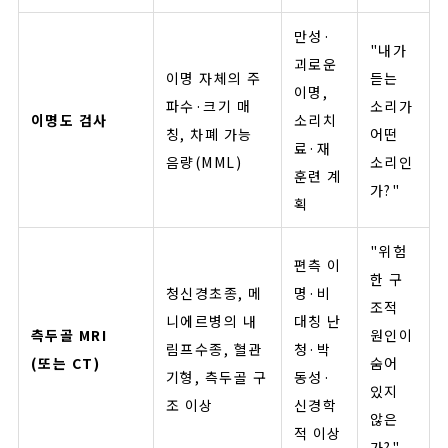
만성·
"내가
괴로운
이명 자체의 주
듣는
이명,
파수·크기 매
소리가
이명도 검사
소리치
칭, 차폐 가능
어떤
료·재
음량(MML)
소리인
훈련 계
가?"
획
"위험
편측 이
한 구
청신경초종, 메
명·비
조적
니에르병의 내
대칭 난
측두골 MRI
원인이
림프수종, 혈관
청·박
(또는 CT)
숨어
기형, 측두골 구
동성·
있지
조 이상
신경학
않은
적 이상
가?"