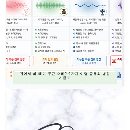
귀에서 삐·매미·두근 소리? 6가지 이명 종류와 병원
시급도