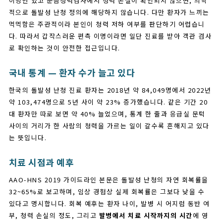
이명만 있고 순음청력검사에서 청력 손실이 확인되지 않으면, 의학
적으로 돌발성 난청 정의에 해당하지 않습니다. 다만 환자가 느끼는
먹먹함은 주관적이라 본인이 청력 저하 여부를 판단하기 어렵습니
다. 따라서 갑작스러운 편측 이명이라면 일단 진료를 받아 객관 검사
로 확인하는 것이 안전한 접근입니다.
국내 통계 — 환자 수가 늘고 있다
한국의 돌발성 난청 진료 환자는 2018년 약 84,049명에서 2022년
약 103,474명으로 5년 사이 약 23% 증가했습니다. 같은 기간 20
대 환자만 따로 보면 약 40% 늘었으며, 통계 한 줄과 응급실 문턱
사이의 거리가 한 사람의 청력을 가르는 일이 갈수록 흔해지고 있다
는 뜻입니다.
치료 시점과 예후
AAO-HNS 2019 가이드라인 본문은 돌발성 난청의 자연 회복률을
32~65%로 보고하며, 임상 경험상 실제 회복률은 그보다 낮을 수
있다고 명시합니다. 회복 예후는 환자 나이, 발병 시 어지럼 동반 여
부, 청력 손실의 정도, 그리고
발병에서 치료 시작까지의 시간
에 영