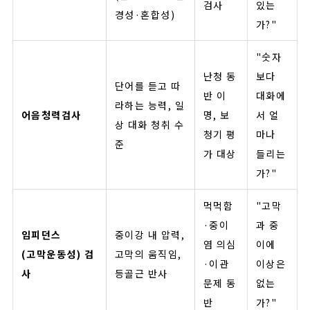
검사
있는
경성·혼합성)
가?"
"숫자
난청 동
보다
단어를 듣고 따
반 이
대화에
라하는 능력, 일
어음청력검사
명, 보
서 얼
상 대화 청취 수
청기 평
마나
준
가 대상
들리는
가?"
먹먹함
"고막
·중이
과 중
임피던스
중이강 내 압력,
염 의심
이에
(고막운동성) 검
고막의 움직임,
·이관
이상은
사
등골근 반사
문제 동
없는
반
가?"