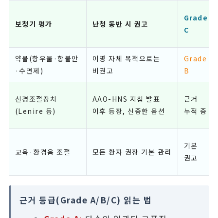
Grade
보청기 평가
난청 동반 시 권고
C
약물(항우울·항불안
이명 자체 목적으로는
Grade
·수면제)
비권고
B
신경조절장치
AAO-HNS 지침 발표
근거
(Lenire 등)
이후 등장, 신중한 옵션
누적 중
기본
교육·환경음 조절
모든 환자 권장 기본 관리
권고
근거 등급(Grade A/B/C) 읽는 법